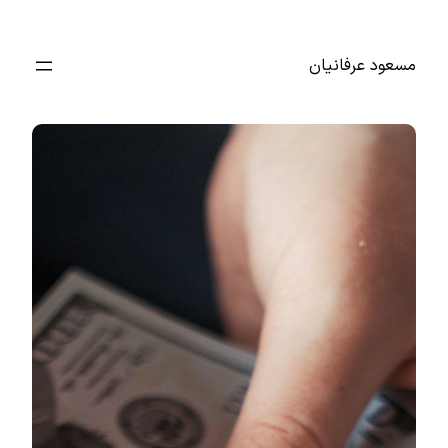
رفتن
به
مسعود عرفانیان
محتوا